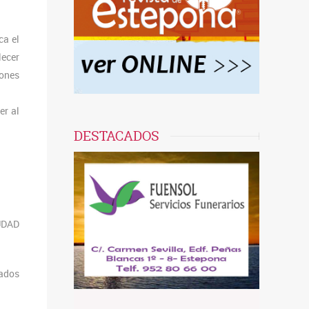
ca el
ecer
iones
er al
DESTACADOS
IUDAD
tados