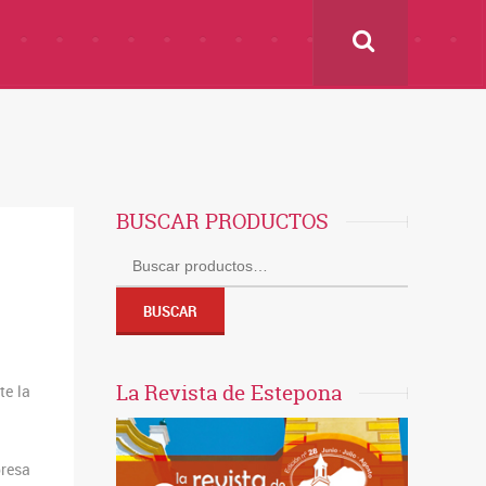
BUSCAR PRODUCTOS
Buscar
por:
BUSCAR
La Revista de Estepona
te la
presa