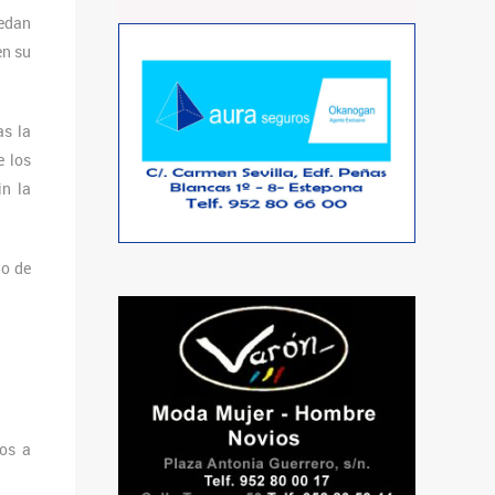
uedan
en su
as la
e los
in la
 o de
tos a