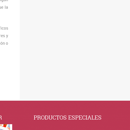
ue la
ficos
res y
ión o
R
PRODUCTOS ESPECIALES