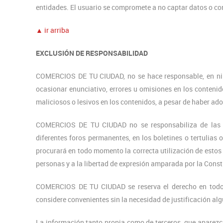
entidades. El usuario se compromete a no captar datos o con
▲ ir arriba
EXCLUSIÓN DE RESPONSABILIDAD
COMERCIOS DE TU CIUDAD, no se hace responsable, en ning
ocasionar enunciativo, errores u omisiones en los contenido
maliciosos o lesivos en los contenidos, a pesar de haber ad
COMERCIOS DE TU CIUDAD no se responsabiliza de las m
diferentes foros permanentes, en los boletines o tertulias
procurará en todo momento la correcta utilización de estos 
personas y a la libertad de expresión amparada por la Cons
COMERCIOS DE TU CIUDAD se reserva el derecho en todo ca
considere convenientes sin la necesidad de justificación al
La información tanto propia como de terceros, que aparezc