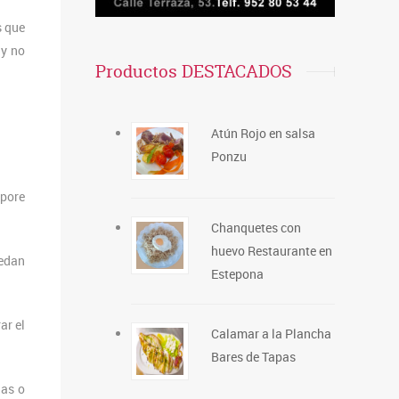
s que
 y no
Productos DESTACADOS
Atún Rojo en salsa
Ponzu
rpore
Chanquetes con
huevo Restaurante en
uedan
Estepona
ar el
Calamar a la Plancha
Bares de Tapas
nas o