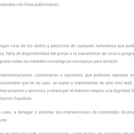
tenidos con fines publicitarios.
ún caso de los daños y perjuicios de cualquier naturaleza que pud
s, falta de disponibilidad del portal o la transmisión de virus o prog
optado todas las medidas tecnológicas necesarias para evitarlo.
anifestaciones, comentarios u opiniones que pudieran expresar en
 ocasionales que en su caso, se vayan a implementar en este sitio web,
mecanismos o servicios, y velará por el máximo respeto a la dignidad d
titución Española.
so, a denegar o eliminar las intervenciones de contenidos ilícito
guna.
an en este sitio web se proporcionan «como están» sin garantías de n