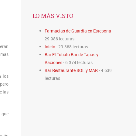
LO MÁS VISTO
Farmacias de Guardia en Estepona
-
29.986 lecturas
ieran
Inicio
- 29.368 lecturas
ramas
Bar El Tobalo Bar de Tapas y
Raciones
- 6.374 lecturas
Bar Restaurante SOL y MAR
- 4.639
 los
lecturas
 pero
e las
s que
ingún