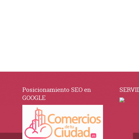
Este sitio usa Akismet para reducir el spam.
Aprende cómo se
Posicionamiento SEO en
SERVI
GOOGLE