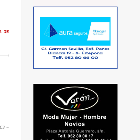
A DE
RES –