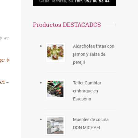
Productos DESTACADOS
ly we
Alcachofas fritas con
jamón y salsa de
ger à
perejil
ACE –
Taller Cambiar
embrague en
Estepona
Muebles de cocina
DON MICHAEL