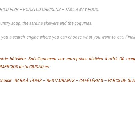
 – FRIED FISH – ROASTED CHICKENS – TAKE AWAY FOOD.
 country soup, the sardine skewers and the coquinas.
r you a search engine where you can choose what you want to eat.
Final
strie hôtelière. Spécifiquement aux entreprises dédiées à offrir Où man
 COMERCIOS de tu CIUDAD.es.
vez choisir : BARS À TAPAS – RESTAURANTS – CAFÉTÉRIAS – PARCS DE GL