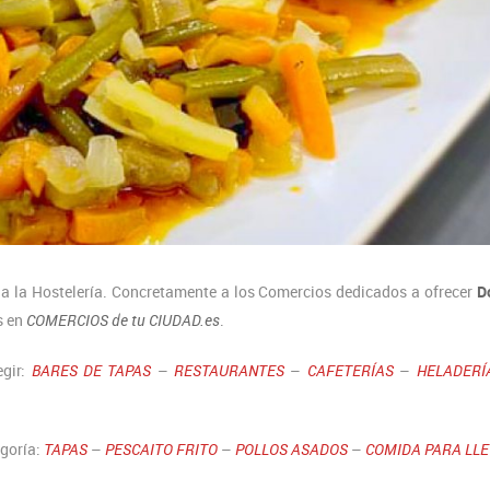
 a la Hostelería. Concretamente a los Comercios dedicados a ofrecer
D
s en
COMERCIOS de tu CIUDAD.es
.
egir:
BARES DE TAPAS
–
RESTAURANTES
–
CAFETERÍAS
–
HELADERÍ
egoría:
TAPAS
–
PESCAITO FRITO
–
POLLOS ASADOS
–
COMIDA PARA LLE