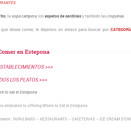
URANTES.
rito
, la
sopa campera
, los
espetos de sardinas
y también las
coquinas
.
 que desea comer, le dejamos un enlace para buscar por
CATEGORÍ
Comer en Estepona
ESTABLECIMIENTOS >>>
DOS LOS PLATOS >>>
e to eat in Estepona
ops dedicated to offering Where to Eat in Estepona.
se between: TAPAS BARS – RESTAURANTS – CAFETERIAS – ICE CREAM STO