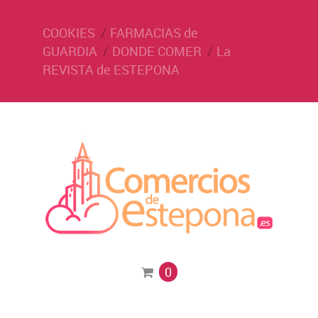
COOKIES
FARMACIAS de
GUARDIA
DONDE COMER
La
REVISTA de ESTEPONA
0