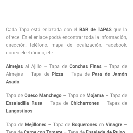
Cada Tapa está enlazada con el
BAR de TAPAS
que la
ofrece. En el enlace podrá encontrar toda la información,
dirección, teléfono, mapa de localización, Facebook,
correo electrónico, etc.
Almejas
al Ajillo – Tapa de
Conchas Finas
– Tapa de
Almejas – Tapa de
Pizza
– Tapa de
Pata de Jamón
Asado
.
Tapa de
Queso Manchego
– Tapa de
Mojama
– Tapa de
Ensaladilla Rusa
– Tapa de
Chicharrones
– Tapas de
Langostinos
.
Tapa de
Mejillones
– Tapa de
Boquerones
en
Vinagre
–
Tapa de
Carne con Tomate
– Tapa de
Ensalada de Pulpo
.