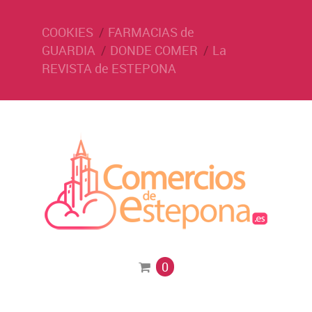
COOKIES
FARMACIAS de
GUARDIA
DONDE COMER
La
REVISTA de ESTEPONA
0