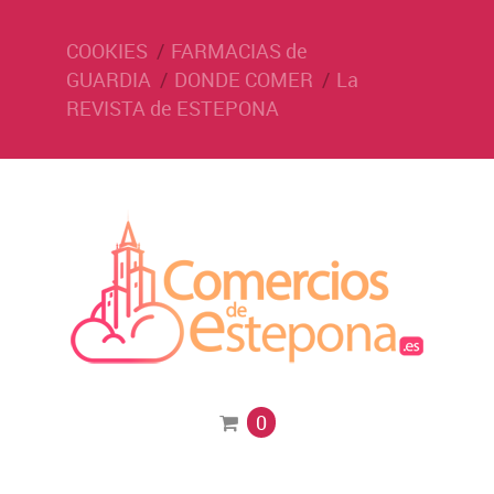
COOKIES
FARMACIAS de
GUARDIA
DONDE COMER
La
REVISTA de ESTEPONA
0