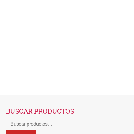
Este sitio usa Akismet para reducir el spam.
Aprende cómo se procesan los datos de tus
comentarios.
BUSCAR PRODUCTOS
Buscar
por: