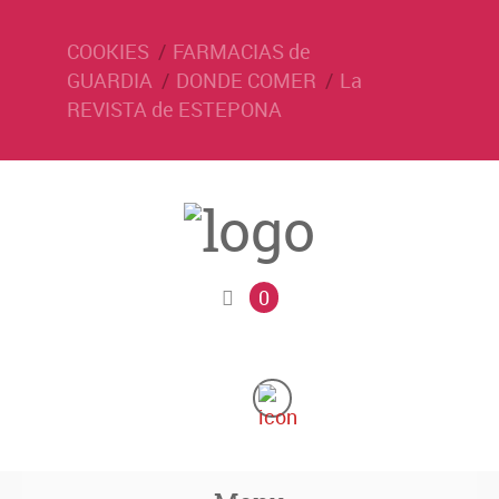
COOKIES
FARMACIAS de
GUARDIA
DONDE COMER
La
REVISTA de ESTEPONA
0