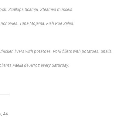
ddock. Scallops Scampi. Steamed mussels.
nd Anchovies. Tuna Mojama. Fish Roe Salad.
icken livers with potatoes. Pork fillets with potatoes. Snails.
clients Paella de Arroz every Saturday.
, 44