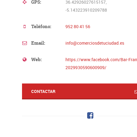
GPS:
36.42926027615157,
-5.143223910209788
Teléfono:
952 80 41 56
Email:
info@comerciosdetuciudad.es
Web:
https://www.facebook.com/Bar-Fra
2029930590600909/
CONTACTAR