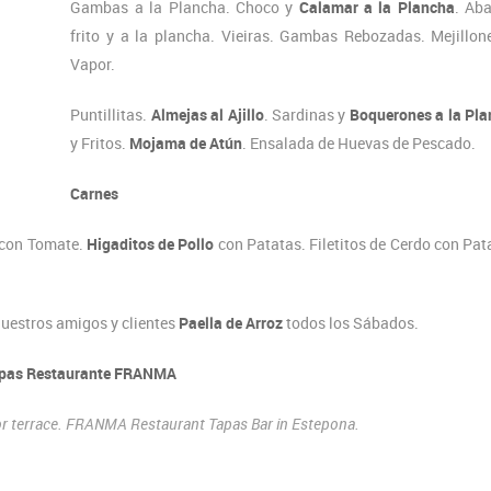
Gambas a la Plancha. Choco y
Calamar a la Plancha
. Ab
frito y a la plancha. Vieiras. Gambas Rebozadas. Mejillon
Vapor.
Puntillitas.
Almejas al Ajillo
. Sardinas y
Boquerones a la Pl
y Fritos.
Mojama de Atún
. Ensalada de Huevas de Pescado.
Carnes
o con Tomate.
Higaditos de Pollo
con Patatas. Filetitos de Cerdo con Pat
nuestros amigos y clientes
Paella de Arroz
todos los Sábados.
apas Restaurante FRANMA
oor terrace. FRANMA Restaurant Tapas Bar in Estepona.