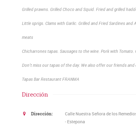
Grilled prawns. Grilled Choco and Squid. Fried and grilled ha
Little sprigs. Clams with Garlic. Grilled and Fried Sardines a
meats
Chicharrones tapas. Sausages to the wine. Pork with Tomato. Ch
Don’t miss our tapas of the day. We also offer our friends and 
Tapas Bar Restaurant FRANMA
Dirección
Dirección:
Calle Nuestra Señora de los Remedios
- Estepona