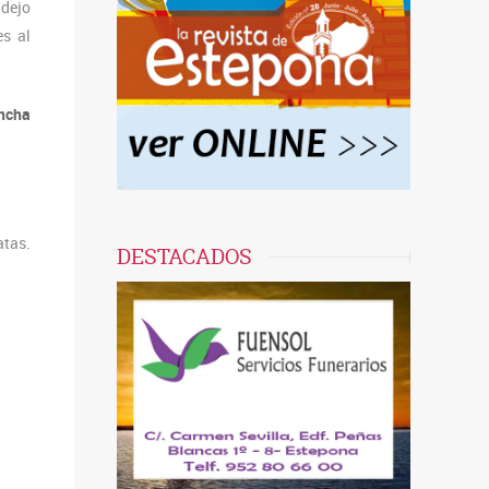
adejo
es al
ancha
atas.
DESTACADOS