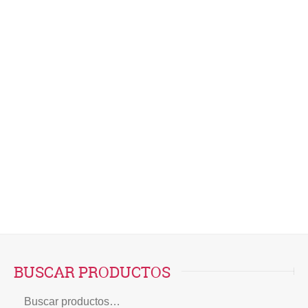
Este sitio usa Akismet para reducir el spam.
Aprende cómo se procesan los datos de tus
comentarios.
BUSCAR PRODUCTOS
Buscar