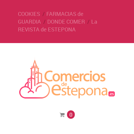
COOKIES
FARMACIAS de
GUARDIA
DONDE COMER
La
REVISTA de ESTEPONA
0