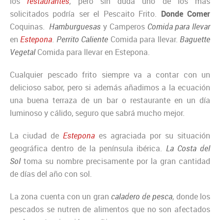
los
restaurantes
, pero sin duda uno de los más
solicitados podría ser el Pescaito Frito.
Donde Comer
Coquinas.
Hamburguesas
y Camperos
Comida para lleva
r
en
Estepona
.
Perrito Calient
e
Comida para llevar.
Baguette
Vegetal
Comida para llevar en Estepona.
Cualquier pescado frito siempre va a contar con un
delicioso sabor, pero si además añadimos a la ecuación
una buena terraza de un bar o restaurante en un día
luminoso y cálido, seguro que sabrá mucho mejor.
La ciudad de
Estepona
es agraciada por su situación
geográfica dentro de la península ibérica.
La Costa del
Sol
toma su nombre precisamente por la gran cantidad
de días del año con sol.
La zona cuenta con un gran
caladero de pesca
, donde los
pescados se nutren de alimentos que no son afectados