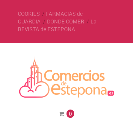
COOKIES
FARMACIAS de
GUARDIA
DONDE COMER
La
REVISTA de ESTEPONA
0