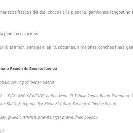
riscos frescos del día, chocos a la plancha, gambones, langostino t
 la plancha o cocidas.
e gallo al limón, almejas al ajillo, coquinas, almejones, conchas finas, g
balo Ración de Secreto Ibérico
obalo Serving of Iberian Secret
 FISH AND SEAFOOD at Bar Mena El Tobalo Tapas Bar in Estepona. E
ne Shells Estepona. Bar Mena El Tobalo Serving of Iberian Secret.
y, grilled cuttlefish, prawns, tiger prawn, fried pollock.
pi.