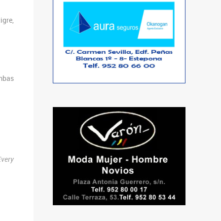
igre,
ambas
very