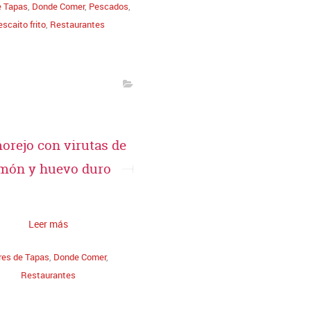
e Tapas
,
Donde Comer
,
Pescados
,
scaito frito
,
Restaurantes
orejo con virutas de
món y huevo duro
Leer más
res de Tapas
,
Donde Comer
,
Restaurantes