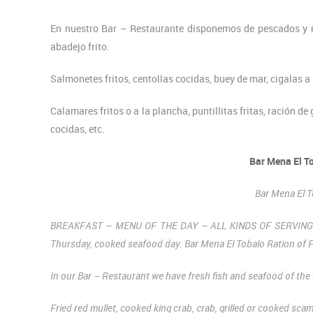
En nuestro Bar – Restaurante disponemos de pescados y ma
abadejo frito.
Salmonetes fritos, centollas cocidas, buey de mar, cigalas a
Calamares fritos o a la plancha, puntillitas fritas, ración d
cocidas, etc.
Bar Mena El To
Bar Mena El T
BREAKFAST – MENU OF THE DAY – ALL KINDS OF SERVINGS –
Thursday, cooked seafood day. Bar Mena El Tobalo Ration of Fi
In our Bar – Restaurant we have fresh fish and seafood of the da
Fried red mullet, cooked king crab, crab, grilled or cooked scam