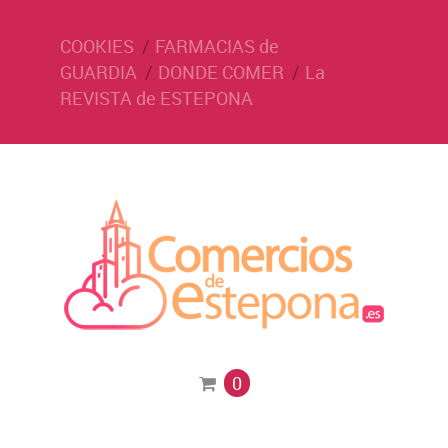
COOKIES
FARMACIAS de
GUARDIA
DONDE COMER
La
REVISTA de ESTEPONA
0