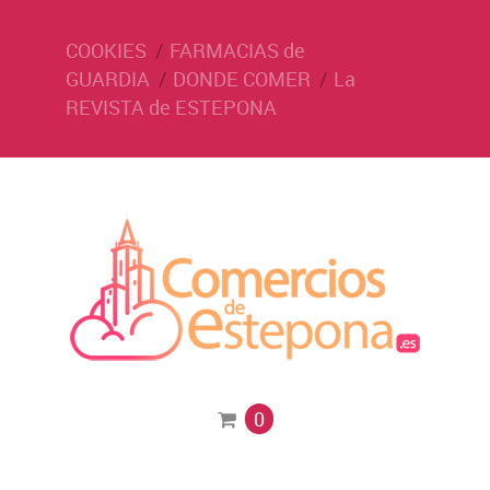
COOKIES
FARMACIAS de
GUARDIA
DONDE COMER
La
REVISTA de ESTEPONA
0