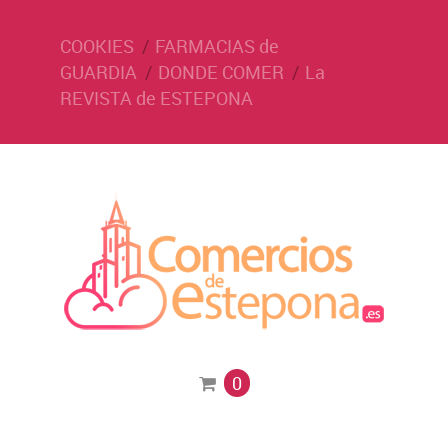
COOKIES
FARMACIAS de
GUARDIA
DONDE COMER
La
REVISTA de ESTEPONA
0