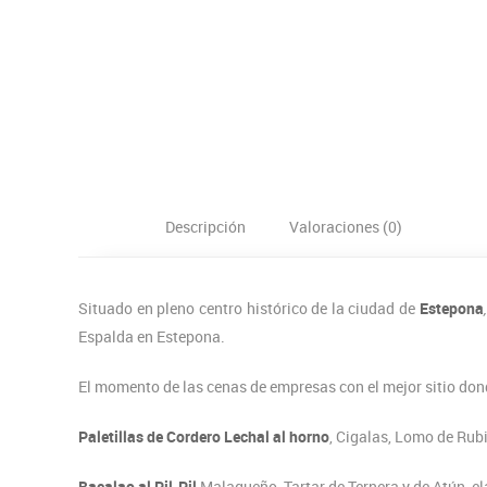
Descripción
Valoraciones (0)
Situado en pleno centro histórico de la ciudad de
Estepona
,
Espalda en Estepona.
El momento de las cenas de empresas con el mejor sitio don
Paletillas de Cordero Lechal al horno
, Cigalas, Lomo de Rubi
Bacalao al Pil-Pil
Malagueño, Tartar de Ternera y de Atún, ela