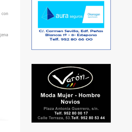
a con
njena