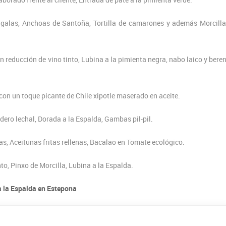
cigalas, Anchoas de Santoña, Tortilla de camarones y además Morcill
en reducción de vino tinto, Lubina a la pimienta negra, nabo laico y bere
con un toque picante de Chile xipotle maserado en aceite.
ordero lechal, Dorada a la Espalda, Gambas pil-pil.
as, Aceitunas fritas rellenas, Bacalao en Tomate ecológico.
nto, Pinxo de Morcilla, Lubina a la Espalda.
a la Espalda en Estepona