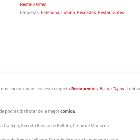
Restaurantes
Etiquetas:
Estepona
,
Lubina
,
Pescados
,
Restaurantes
nos encontramos con este coqueto
Restaurante
y
Bar de Tapas
. Lubina
de podrás disfrutar de la mejor
comida
.
a Gallega, Secreto Ibérico de Bellota, Crepe de Mariscos.
borado frente al cliente, Entrada de paté a la pimienta verde.