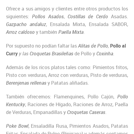
Ofrece a sus amigos y clientes entre otros productos los
siguientes:
Pollos Asados
,
Costillas de Cerdo
Asadas.
Gazpacho andaluz
, Ensalada Mixta, Ensalada SABOR,
Arroz caldoso
y también
Paella Mixta
.
Por supuesto no podían faltar las
Alitas de Pollo
,
Pollo al
Curry
y las
Croquetas Brasileñas
de Pollo y
Coxinha
.
Además de los ricos platos tales como: Pimientos fritos,
Pisto con verduras, Arroz con verduras, Pisto de verduras,
Berenjenas rellenas
y Patatas aliñadas.
También ofrecemos: Flamenquines, Pollo Cajún,
Pollo
Kentucky
, Raciones de Hígado, Raciones de Arroz, Paella
de Verduras, Empanadillas y
Croquetas Caseras
.
Poke Bowl
, Ensaladilla Rusa, Pimientos Asados, Patatas
Fritas, Ensalada de Pulpo (Pipirrana) y además contamos