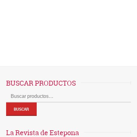
Este sitio usa Akismet para reducir el spam.
Aprende cómo se procesan los datos de tus
comentarios.
BUSCAR PRODUCTOS
Buscar
por:
BUSCAR
La Revista de Estepona