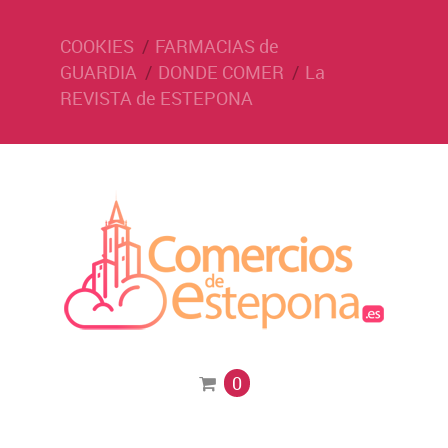
COOKIES
FARMACIAS de
GUARDIA
DONDE COMER
La
REVISTA de ESTEPONA
0