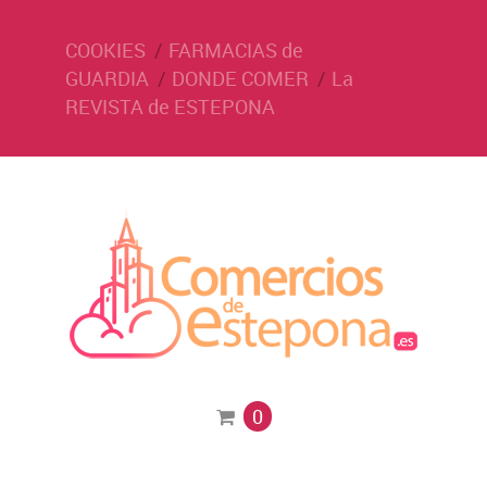
COOKIES
FARMACIAS de
GUARDIA
DONDE COMER
La
REVISTA de ESTEPONA
0