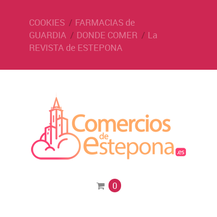
COOKIES
FARMACIAS de
GUARDIA
DONDE COMER
La
REVISTA de ESTEPONA
0